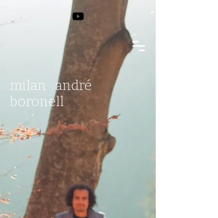
milan andré
b
oronell